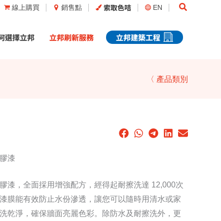
Search
索取色咭
線上購買
銷售點
EN
何選擇立邦
立邦刷新服務
立邦建築工程
〈 產品類別
膠漆
漆，全面採用增強配方，經得起耐擦洗達 12,000次
漆膜能有效防止水份滲透，讓您可以隨時用清水或家
洗乾淨，確保牆面亮麗色彩。除防水及耐擦洗外，更