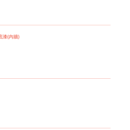
底漆(內牆)