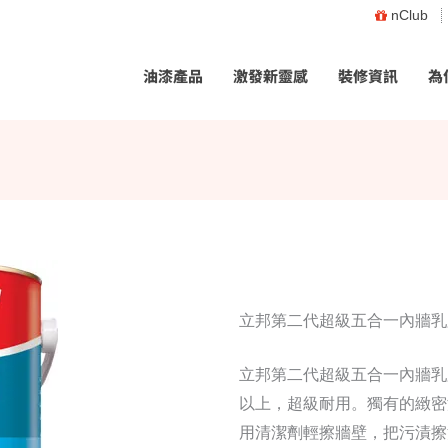
nClub
油漆產品
激發新靈感
裝修資訊
為
立邦第二代超級五合一內牆乳
立邦第二代超級五合一內牆乳膠
以上，超級耐用。獨有的緻密
用清潔劑輕擦牆壁，把污漬擦