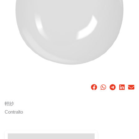
輕紗
Contralto