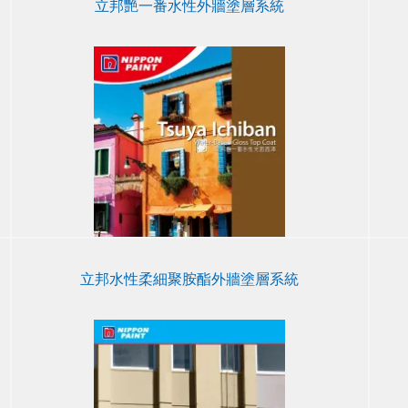
立邦艷一番水性外牆塗層系統
立邦水性柔細聚胺酯外牆塗層系統