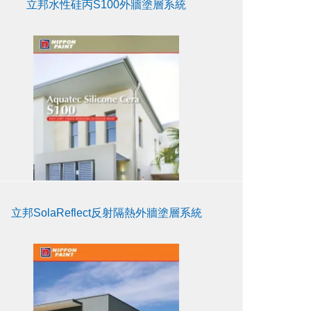
立邦水性硅丙S100外牆塗層系統
立邦SolaReflect反射隔熱外牆塗層系統