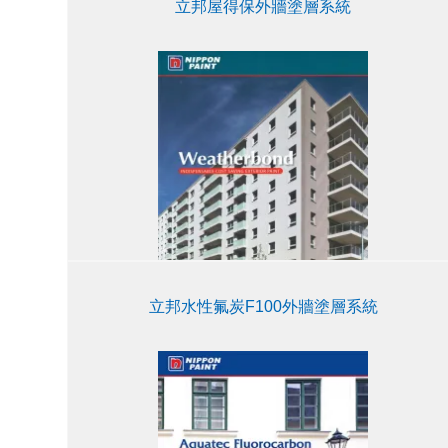
立邦屋得保外牆塗層系統
立邦水性氟炭F100外牆塗層系統