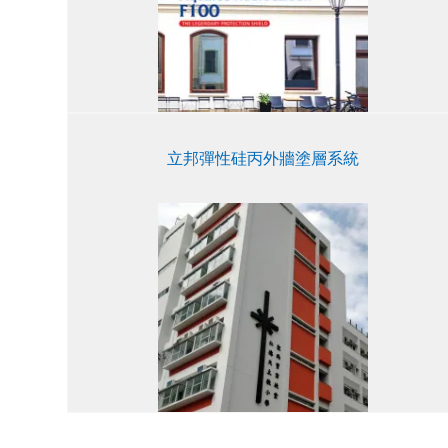
立邦彈性硅丙外牆塗層系統