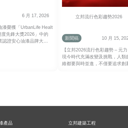
6 月 17, 2026
立邦流行色彩趨勢2026
榮獲「UrbanLife Healt
態度先鋒大獎2026」中的
新聞稿
10 月 15, 20
業認證安心油漆品牌大
項殊榮充分肯定了立邦在產
【立邦2026流行色彩趨勢 – 元
健康保障及創新研發方面的
現今時代充滿改變及挑戰，人類
。
維都要與時並進，不僅要追求創
想，亦要時刻發掘自己體內的潛
讓我們內在的思維與外在的創造
發無限可能!
漆產品
立邦建築工程