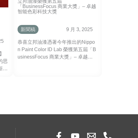
立邦油漆榮獲第五屆
「BusinessFocus 商業大獎」– 卓越
智能色彩科技大獎
新聞稿
9 月 3, 2025
25
恭喜立邦油漆憑著今年推出的Nippo
n Paint Color ID Lab 榮獲第五屆「B
力】
usinessFocus 商業大獎」– 卓越智
的思
能色彩科技大獎。
新思
能，
力激