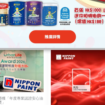
索取色咭
榮獲「年度專業認證安心油
獎」