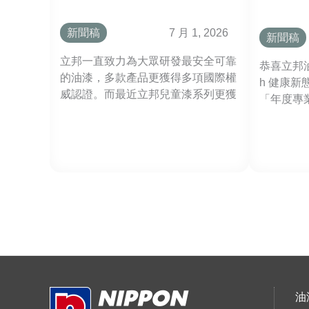
新聞稿
7 月 1, 2026
新聞稿
立邦一直致力為大眾研發最安全可靠
恭喜立邦油漆
的油漆，多款產品更獲得多項國際權
h 健康新
威認證。而最近立邦兒童漆系列更獲
「年度專
得高達98%的受訪者一致認同是守護
獎」，此
立邦
兒童健康成長及居家健康的權威首
品安全、
淨味
選。*
卓越成就
兒童
立邦抗甲醛淨味兒童漆系列
漆
，除了可以為你和家人建立健康的居
(1L/5L
家屏障，更能守護你和家人在家安心
)
的健康時光！
立邦
抗病
毒淨
味兒
油
童漆