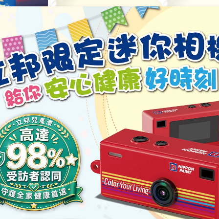
推廣詳情
象牙白
Peach White
SF1902M
NP0001
〉