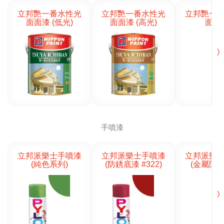
立邦艷一番水性光
立邦艷一番水性光
立邦艷一
面面漆 (低光)
面面漆 (高光)
面面
〉
手噴漆
立邦派樂士手噴漆
立邦派樂士手噴漆
立邦派樂
(純色系列)
(防銹底漆 #322)
(金屬閃鑽
〉