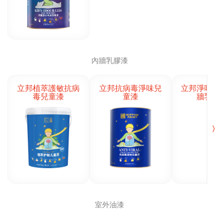
內牆乳膠漆
立邦植萃護敏抗病
立邦抗病毒淨味兒
立邦淨味
毒兒童漆
童漆
牆乳
〉
室外油漆