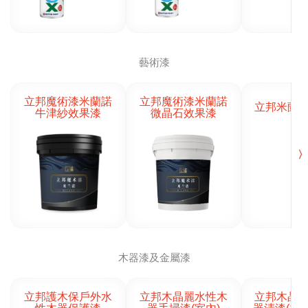
藝術漆
立邦魔術漆米蘭諾
立邦魔術漆米蘭諾
立邦米蘭
牛津紗效果漆
微晶石效果漆
〉
木器漆及金屬漆
立邦護木保戶外水
立邦木晶麗水性木
立邦木晶