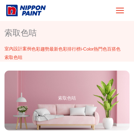
Skip
to
content
索取色咭
室內設計案例
色彩趨勢
最新色彩排行榜
i-Color
熱門色
百搭色
索取色咭
索取色咭