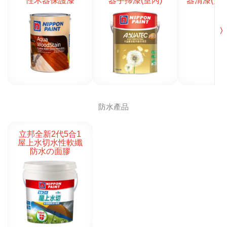
性木器保護漆
器手掃漆(室內)
器清漆(力架
〉
防水產品
立邦全新2代5合1
屋上水切水性軟纖
防水の面膠