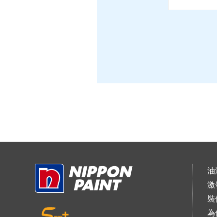
油
激
裝
為