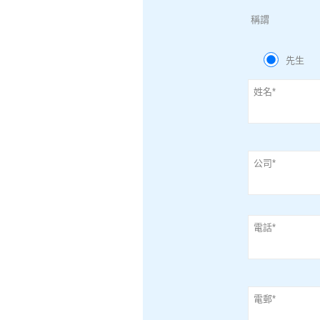
稱謂
先生
姓名*
公司*
電話*
電郵*