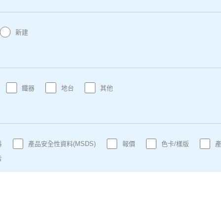
新建
鐵器
地台
其他
料
產品安全性資料(MSDS)
報價
色卡/樣版
告