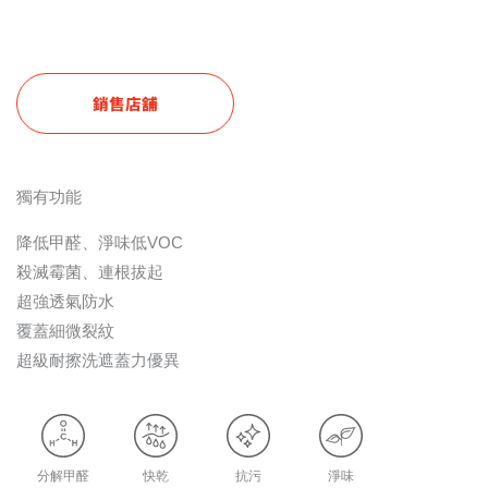
銷售店舖
獨有功能
降低甲醛、淨味低VOC
殺滅霉菌、連根拔起
超強透氣防水
覆蓋細微裂紋
超級耐擦洗遮蓋力優異
分解甲醛
快乾
抗污
淨味