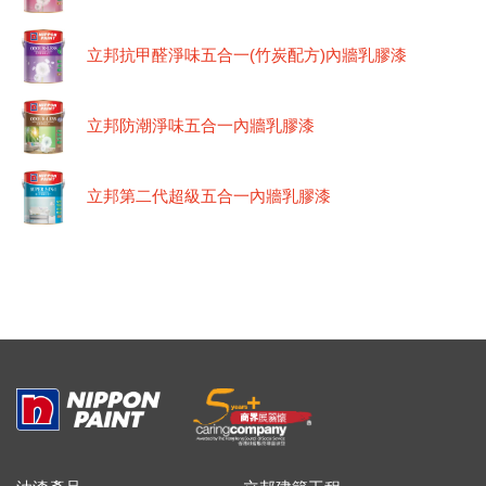
立邦抗甲醛淨味五合一(竹炭配方)內牆乳膠漆
立邦防潮淨味五合一內牆乳膠漆
立邦第二代超級五合一內牆乳膠漆