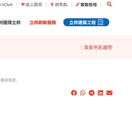
Search
索取色咭
nClub
線上購買
銷售點
何選擇立邦
立邦刷新服務
立邦建築工程
〈 最新色彩趨勢
，敬請留意。