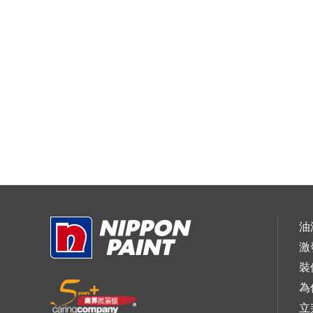
油
激
裝
為
立