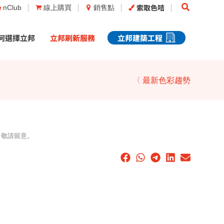
Search
索取色咭
nClub
線上購買
銷售點
何選擇立邦
立邦刷新服務
立邦建築工程
〈 最新色彩趨勢
，敬請留意。