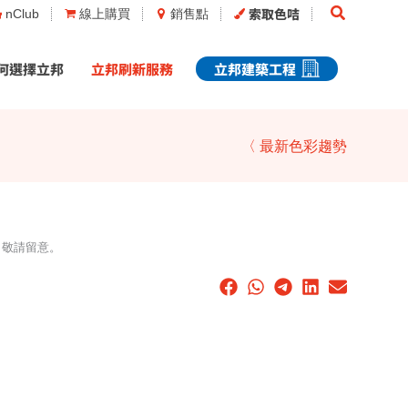
Search
索取色咭
nClub
線上購買
銷售點
何選擇立邦
立邦刷新服務
立邦建築工程
〈 最新色彩趨勢
，敬請留意。