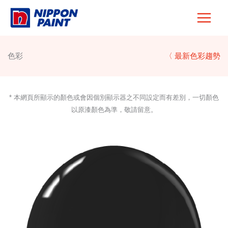
Skip
to
content
色彩
〈 最新色彩趨勢
* 本網頁所顯示的顏色或會因個別顯示器之不同設定而有差別，一切顏色
以原漆顏色為準，敬請留意。