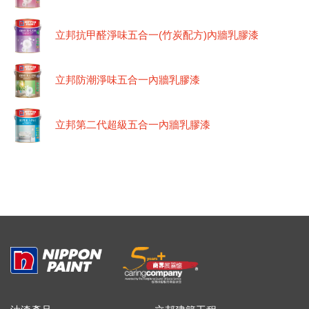
立邦抗甲醛淨味五合一(竹炭配方)內牆乳膠漆
立邦防潮淨味五合一內牆乳膠漆
立邦第二代超級五合一內牆乳膠漆