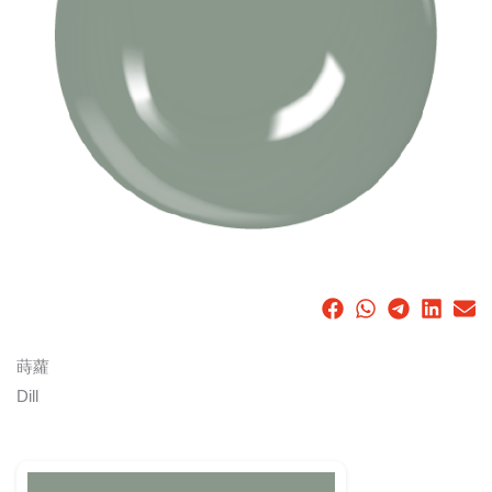
蒔蘿
Dill