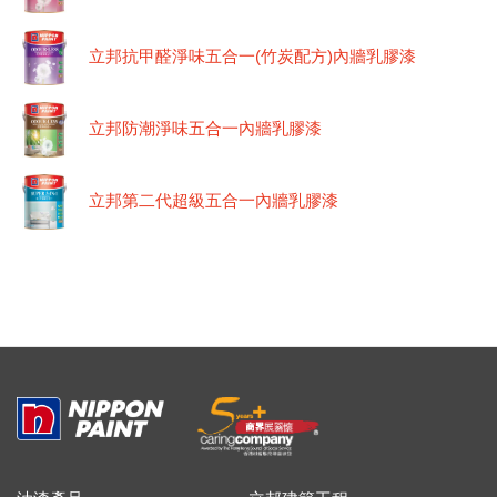
立邦抗甲醛淨味五合一(竹炭配方)內牆乳膠漆
立邦防潮淨味五合一內牆乳膠漆
立邦第二代超級五合一內牆乳膠漆