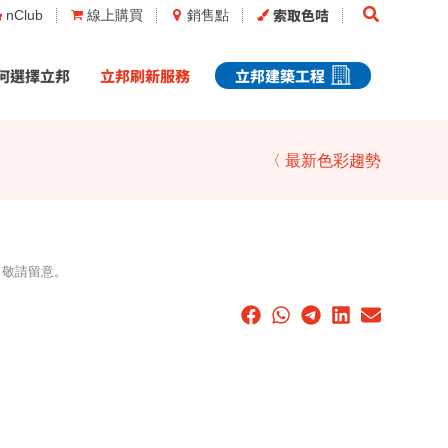
Search
索取色咭
nClub
線上購買
銷售點
何選擇立邦
立邦刷新服務
立邦建築工程
〈 最新色彩趨勢
，敬請留意。