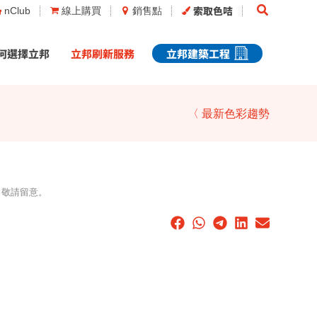
Search
索取色咭
nClub
線上購買
銷售點
何選擇立邦
立邦刷新服務
立邦建築工程
〈 最新色彩趨勢
，敬請留意。