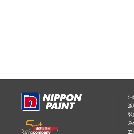
油
激
裝
為
立