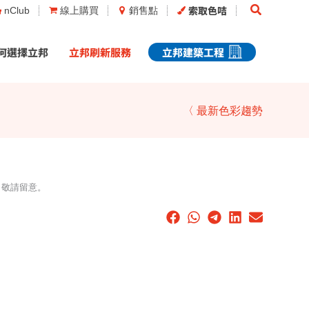
Search
索取色咭
nClub
線上購買
銷售點
何選擇立邦
立邦刷新服務
立邦建築工程
〈 最新色彩趨勢
，敬請留意。