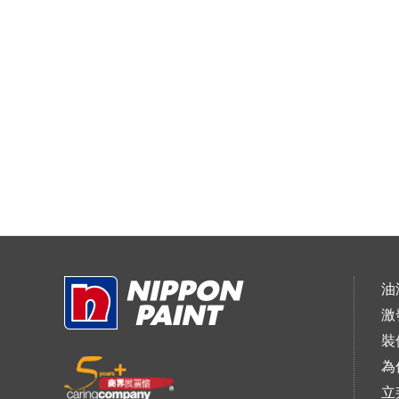
油
激
裝
為
立