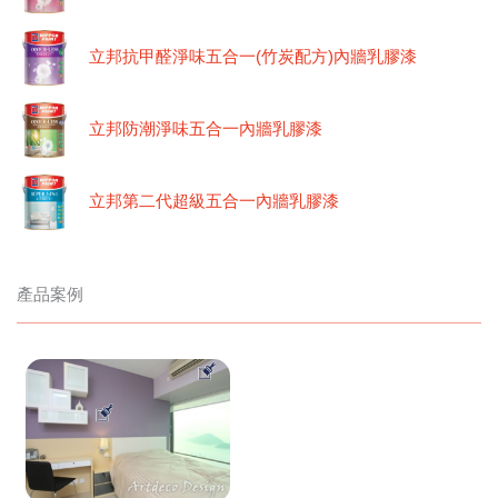
立邦抗甲醛淨味五合一(竹炭配方)內牆乳膠漆
立邦防潮淨味五合一內牆乳膠漆
立邦第二代超級五合一內牆乳膠漆
產品案例