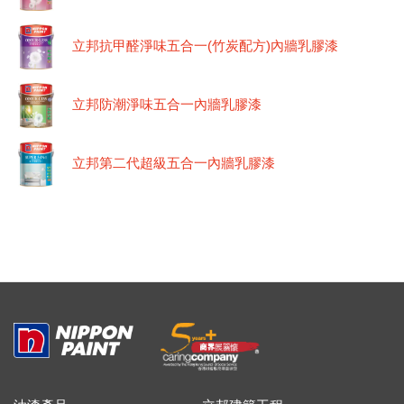
立邦抗甲醛淨味五合一(竹炭配方)內牆乳膠漆
立邦防潮淨味五合一內牆乳膠漆
立邦第二代超級五合一內牆乳膠漆