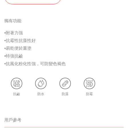
獨有功能
•附著力強
•抗霉性抗藻性好
•易乾便於重塗
•特強抗鹼
•抗風化粉化性強，可防變色褐色
抗鹼
防水
防藻
防霉
用戶參考