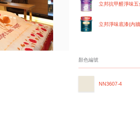
立邦抗甲醛淨味五
立邦淨味底漆(內牆
顏色編號
NN3607-4