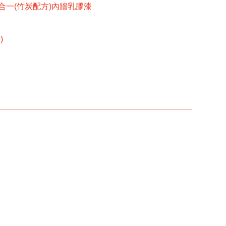
合一(竹炭配方)內牆乳膠漆
)