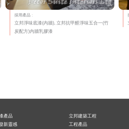
採用產品 :
立邦淨味底漆(內牆), 立邦抗甲醛淨味五合一(竹
炭配方)內牆乳膠漆
漆產品
立邦建築工程
發新靈感
工程產品