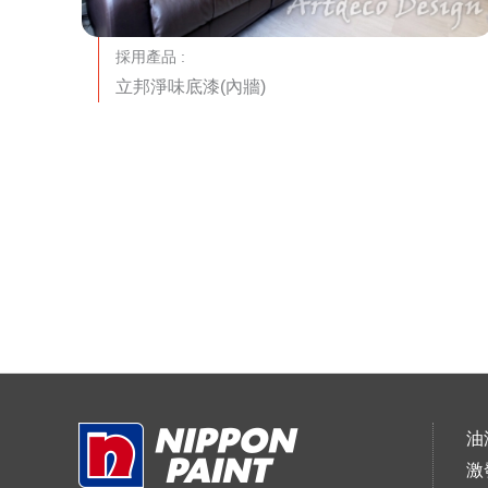
採用產品 :
立邦淨味底漆(內牆)
油
激