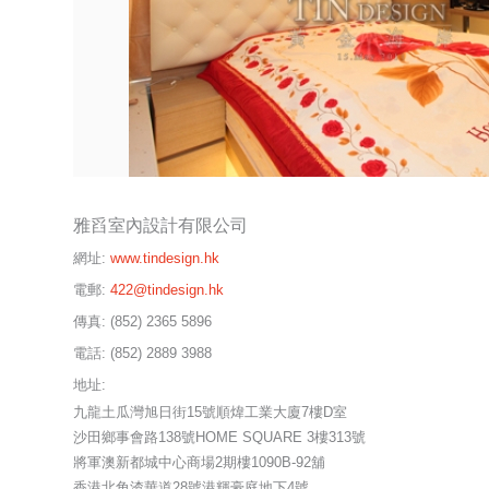
雅舀室內設計有限公司
網址:
www.tindesign.hk
電郵:
422@tindesign.hk
傳真:
(852) 2365 5896
電話:
(852) 2889 3988
地址:
九龍土瓜灣旭日街15號順煒工業大廈7樓D室
沙田鄉事會路138號HOME SQUARE 3樓313號
將軍澳新都城中心商場2期樓1090B-92舖
香港北角渣華道28號港輝豪庭地下4號