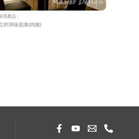
採用產品 :
立邦淨味底漆(內牆)