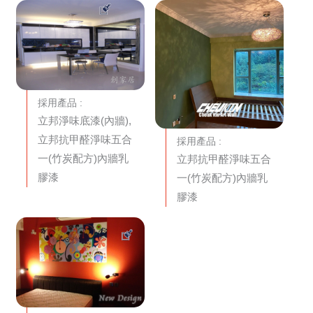
採用產品 :
立邦淨味底漆(內牆),
立邦抗甲醛淨味五合
採用產品 :
一(竹炭配方)內牆乳
立邦抗甲醛淨味五合
膠漆
一(竹炭配方)內牆乳
膠漆