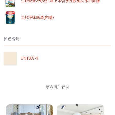
立邦全新2代5合1屋上水切水性軟纖防水の面膠
立邦淨味底漆(內牆)
顏色編號
ON1907-4
更多設計案例