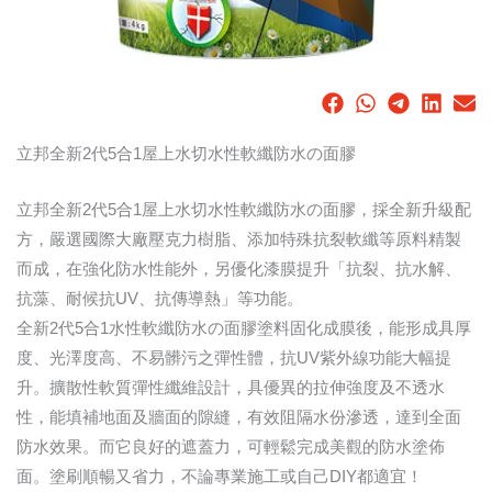
立邦全新2代5合1屋上水切水性軟纖防水の面膠
立邦全新2代5合1屋上水切水性軟纖防水の面膠，採全新升級配
方，嚴選國際大廠壓克力樹脂、添加特殊抗裂軟纖等原料精製
而成，在強化防水性能外，另優化漆膜提升「抗裂、抗水解、
抗藻、耐候抗UV、抗傳導熱」等功能。
全新2代5合1水性軟纖防水の面膠塗料固化成膜後，能形成具厚
度、光澤度高、不易髒污之彈性體，抗UV紫外線功能大幅提
升。擴散性軟質彈性纖維設計，具優異的拉伸強度及不透水
性，能填補地面及牆面的隙縫，有效阻隔水份滲透，達到全面
防水效果。而它良好的遮蓋力，可輕鬆完成美觀的防水塗佈
面。塗刷順暢又省力，不論專業施工或自己DIY都適宜！