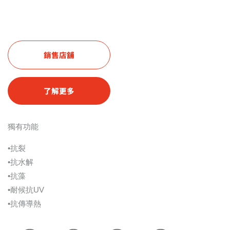
銷售店舖
了解更多
獨有功能
•抗裂
•抗水解
•抗藻
•耐候抗UV
•抗傳導熱