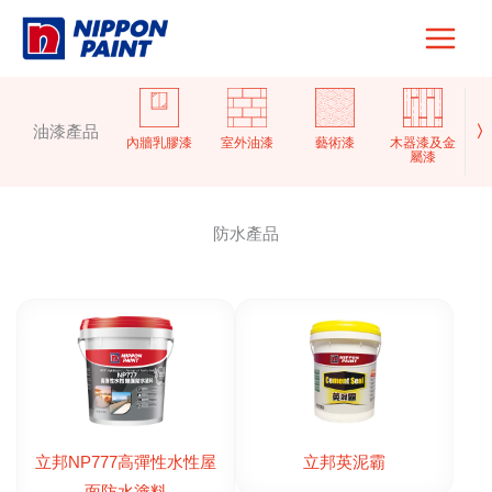
Skip
to
content
油漆產品
〉
內牆乳膠漆
室外油漆
藝術漆
木器漆及金
屬漆
防水產品
立邦NP777高彈性水性屋
立邦英泥霸