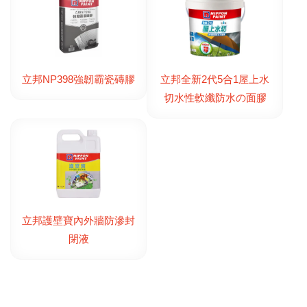
立邦NP398強韌霸瓷磚膠
立邦全新2代5合1屋上水
切水性軟纖防水の面膠
立邦護壁寶內外牆防滲封
閉液