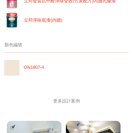
立邦金裝抗甲醛淨味全效(竹炭配方)內牆乳膠漆
立邦淨味底漆(內牆)
顏色編號
ON1807-4
更多設計案例