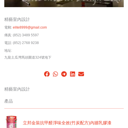
精藝室內設計
電郵:
elite8999@gmail.com
傳真:
(852) 3489 5597
電話:
(852) 2768 9238
地址:
九龍土瓜灣馬頭圍道324號地下
精藝室內設計
產品
立邦金裝抗甲醛淨味全效(竹炭配方)內牆乳膠漆