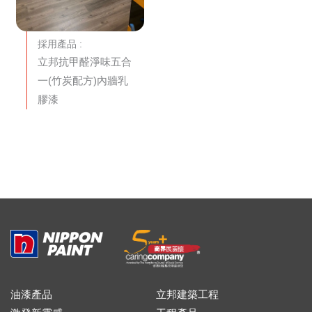
採用產品 :
立邦抗甲醛淨味五合
一(竹炭配方)內牆乳
膠漆
油漆產品
立邦建築工程