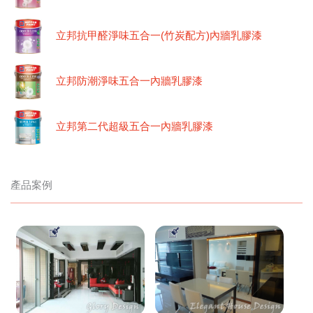
立邦抗甲醛淨味五合一(竹炭配方)內牆乳膠漆
立邦防潮淨味五合一內牆乳膠漆
立邦第二代超級五合一內牆乳膠漆
產品案例