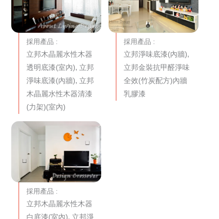
採用產品 :
採用產品 :
立邦木晶麗水性木器
立邦淨味底漆(內牆),
透明底漆(室內), 立邦
立邦金裝抗甲醛淨味
淨味底漆(內牆), 立邦
全效(竹炭配方)內牆
木晶麗水性木器清漆
乳膠漆
(力架)(室內)
採用產品 :
立邦木晶麗水性木器
白底漆(室內), 立邦淨