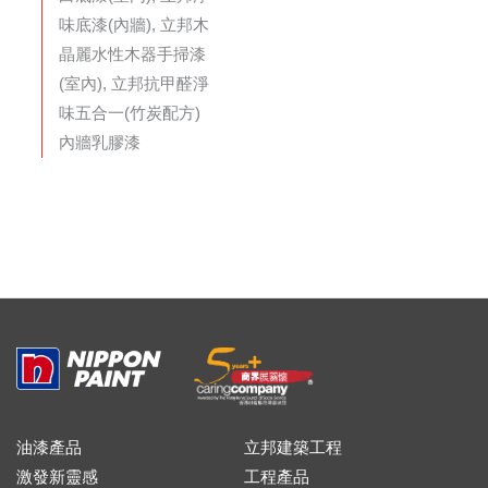
味底漆(內牆), 立邦木
晶麗水性木器手掃漆
(室內), 立邦抗甲醛淨
味五合一(竹炭配方)
內牆乳膠漆
油漆產品
立邦建築工程
激發新靈感
工程產品