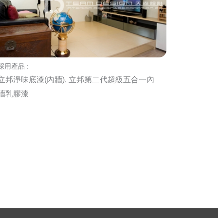
採用產品 :
立邦淨味底漆(內牆), 立邦第二代超級五合一內
牆乳膠漆