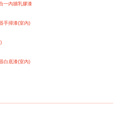
合一內牆乳膠漆
手掃漆(室內)
)
白底漆(室內)