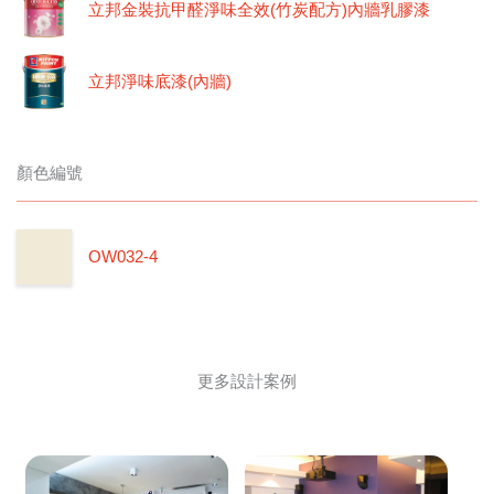
立邦金裝抗甲醛淨味全效(竹炭配方)內牆乳膠漆
立邦淨味底漆(內牆)
顏色編號
OW032-4
更多設計案例