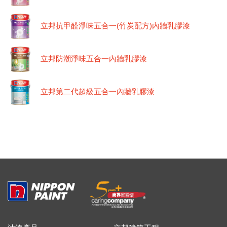
立邦抗甲醛淨味五合一(竹炭配方)內牆乳膠漆
立邦防潮淨味五合一內牆乳膠漆
立邦第二代超級五合一內牆乳膠漆