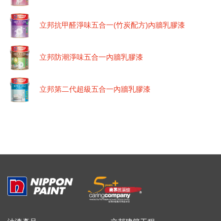
立邦抗甲醛淨味五合一(竹炭配方)內牆乳膠漆
立邦防潮淨味五合一內牆乳膠漆
立邦第二代超級五合一內牆乳膠漆