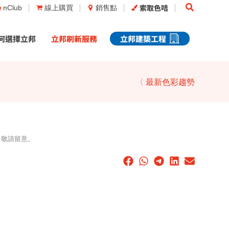
Search
索取色咭
nClub
線上購買
銷售點
何選擇立邦
立邦刷新服務
立邦建築工程
〈 最新色彩趨勢
，敬請留意。