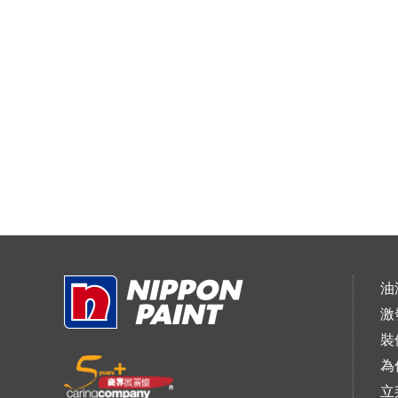
油
激
裝
為
立