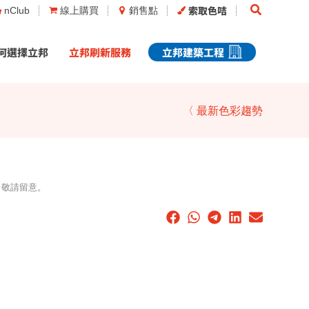
Search
索取色咭
nClub
線上購買
銷售點
何選擇立邦
立邦刷新服務
立邦建築工程
〈 最新色彩趨勢
，敬請留意。