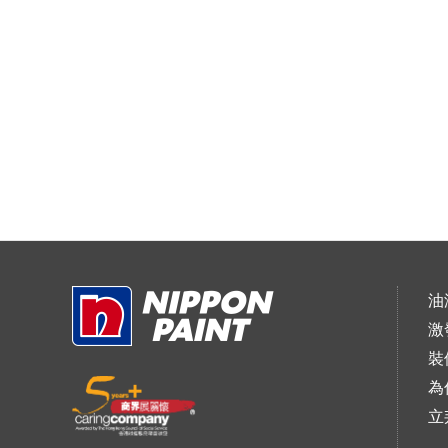
油
激
裝
為
立