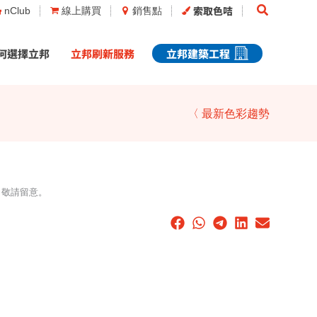
Search
索取色咭
nClub
線上購買
銷售點
何選擇立邦
立邦刷新服務
立邦建築工程
〈 最新色彩趨勢
，敬請留意。