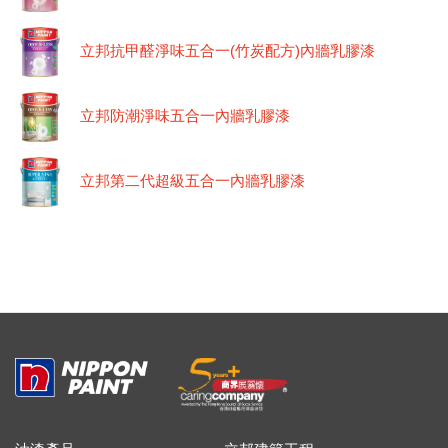
立邦抗甲醛淨味五合一(竹炭配方)內牆乳膠漆
立邦防潮淨味五合一內牆乳膠漆
立邦第二代超級五合一內牆乳膠漆