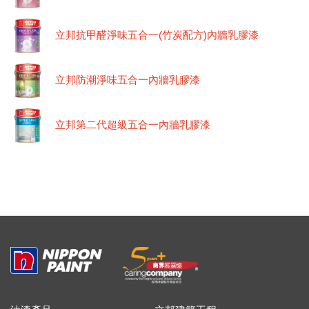
立邦抗甲醛淨味五合一(竹炭配方)內牆乳膠漆
立邦防潮淨味五合一內牆乳膠漆
立邦第二代超級五合一內牆乳膠漆