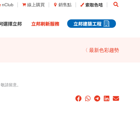
Search
索取色咭
nClub
線上購買
銷售點
何選擇立邦
立邦刷新服務
立邦建築工程
〈 最新色彩趨勢
，敬請留意。