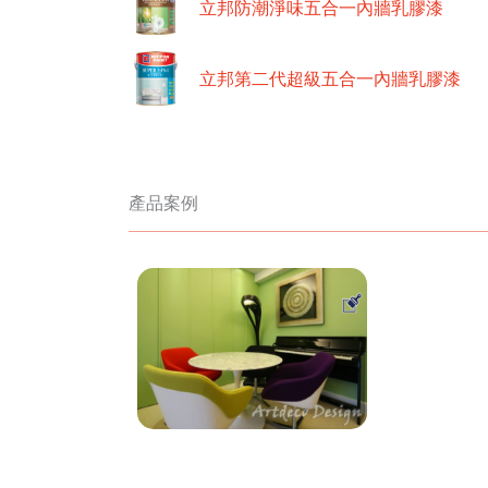
立邦防潮淨味五合一內牆乳膠漆
立邦第二代超級五合一內牆乳膠漆
產品案例