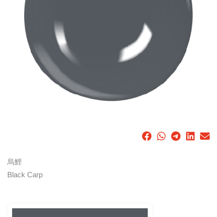
烏鯉
Black Carp