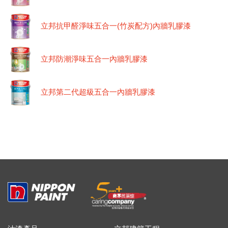
立邦抗甲醛淨味五合一(竹炭配方)內牆乳膠漆
立邦防潮淨味五合一內牆乳膠漆
立邦第二代超級五合一內牆乳膠漆