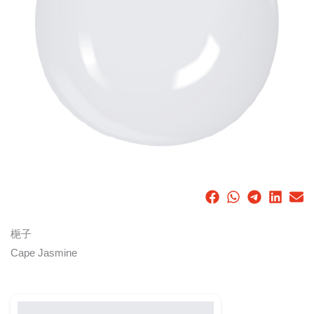
梔子
Cape Jasmine