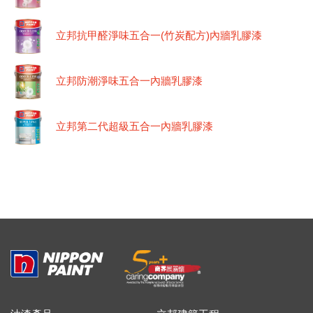
立邦抗甲醛淨味五合一(竹炭配方)內牆乳膠漆
立邦防潮淨味五合一內牆乳膠漆
立邦第二代超級五合一內牆乳膠漆