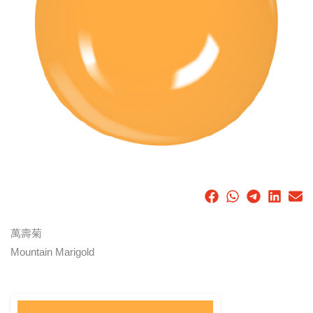
萬壽菊
Mountain Marigold