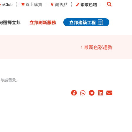
Search
索取色咭
nClub
線上購買
銷售點
何選擇立邦
立邦刷新服務
立邦建築工程
〈 最新色彩趨勢
，敬請留意。