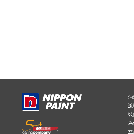
油
激
裝
為
立