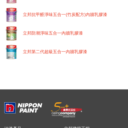
立邦抗甲醛淨味五合一(竹炭配方)內牆乳膠漆
立邦防潮淨味五合一內牆乳膠漆
立邦第二代超級五合一內牆乳膠漆