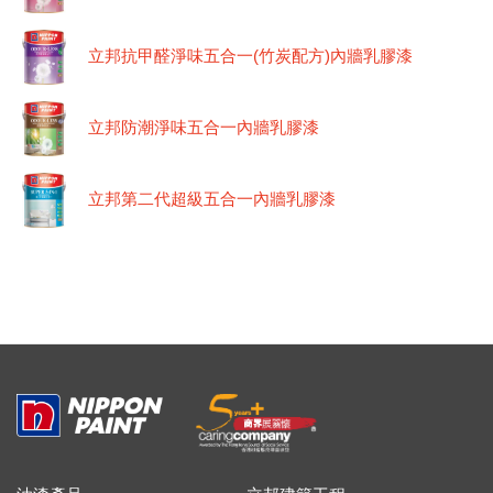
立邦抗甲醛淨味五合一(竹炭配方)內牆乳膠漆
立邦防潮淨味五合一內牆乳膠漆
立邦第二代超級五合一內牆乳膠漆