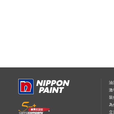
油
激
裝
為
立