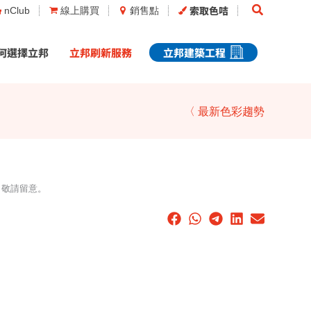
Search
索取色咭
nClub
線上購買
銷售點
何選擇立邦
立邦刷新服務
立邦建築工程
〈 最新色彩趨勢
，敬請留意。