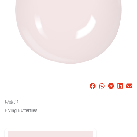
蝴蝶飛
Flying Butterflies