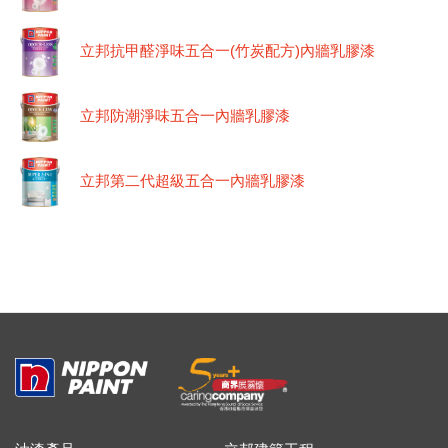
立邦抗甲醛淨味五合一(竹炭配方)內牆乳膠漆
立邦防潮淨味五合一內牆乳膠漆
立邦第二代超級五合一內牆乳膠漆